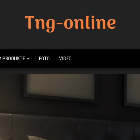
Beste
Tng
Online
Online
Sharing
R PRODUKTE
FOTO
VIDEO
Site