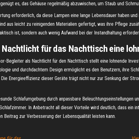
gel genügt es, das Gehäuse regelmäßig abzuwischen, um Staub und Schmu
artung erforderlich, da diese Lampen eine lange Lebensdauer haben und
aus leicht zu reinigenden Materialien gefertigt, was ihre Pflege zusätz
raktisch ist, sondern auch wenig Aufwand bei der Instandhaltung erforder
 Nachtlicht für das Nachttisch eine lohn
r-Begleiter als Nachtlicht für den Nachttisch stellt eine lohnende Invest
ologie und durchdachtem Design ermöglicht es den Benutzern, ihre Schla
n. Die Energieeffizienz dieser Geräte trägt nicht nur zur Senkung der St
e gesunde Schlafumgebung durch anpassbare Beleuchtungseinstellungen u
lafzimmer. In Anbetracht all dieser Vorteile wird deutlich, dass ein inte
len Beitrag zur Verbesserung der Lebensqualität leisten kann.
pe für das
Vie