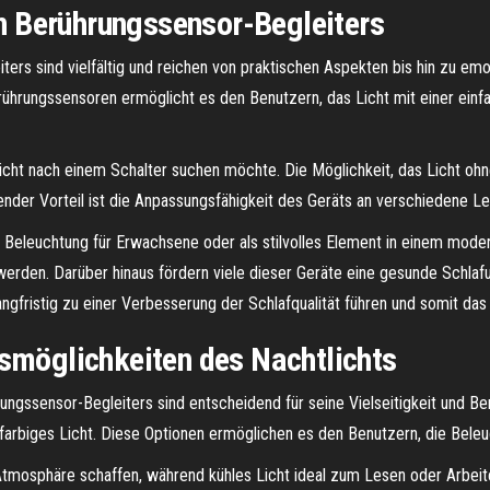
ten Berührungssensor-Begleiters
ters sind vielfältig und reichen von praktischen Aspekten bis hin zu emoti
Berührungssensoren ermöglicht es den Benutzern, das Licht mit einer ei
nicht nach einem Schalter suchen möchte. Die Möglichkeit, das Licht ohn
ender Vorteil ist die Anpassungsfähigkeit des Geräts an verschiedene Le
e Beleuchtung für Erwachsene oder als stilvolles Element in einem mode
werden. Darüber hinaus fördern viele dieser Geräte eine gesunde Schlaf
angfristig zu einer Verbesserung der Schlafqualität führen und somit da
gsmöglichkeiten des Nachtlichts
rungssensor-Begleiters sind entscheidend für seine Vielseitigkeit und Ben
 farbiges Licht. Diese Optionen ermöglichen es den Benutzern, die Bele
mosphäre schaffen, während kühles Licht ideal zum Lesen oder Arbeiten