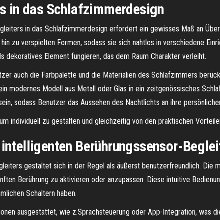
ts in das Schlafzimmerdesign
egleiters in das Schlafzimmerdesign erfordert ein gewisses Maß an Überle
s hin zu verspielten Formen, sodass sie sich nahtlos in verschiedene Einri
 als dekoratives Element fungieren, das dem Raum Charakter verleiht.
zer auch die Farbpalette und die Materialien des Schlafzimmers berücks
 ein modernes Modell aus Metall oder Glas in ein zeitgenössisches Schl
in, sodass Benutzer das Aussehen des Nachtlichts an ihre persönliche
um individuell zu gestalten und gleichzeitig von den praktischen Vorteilen
 intelligenten Berührungssensor-Beglei
leiters gestaltet sich in der Regel als äußerst benutzerfreundlich. Die
anften Berührung zu aktivieren oder anzupassen. Diese intuitive Bedienun
mlichen Schaltern haben.
tionen ausgestattet, wie z.Sprachsteuerung oder App-Integration, was d