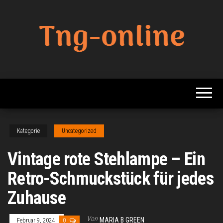
Zum
Inhalt
springen
Beste
Tng
Online
Online
Sharing
Site
Kategorie
Uncategorized
Vintage rote Stehlampe – Ein
Retro-Schmuckstück für jedes
Zuhause
Von
MARIA B GREEN
Februar 9, 2024
0