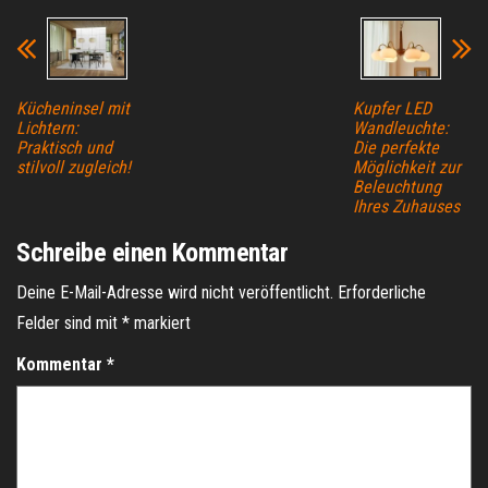
Kücheninsel mit
Kupfer LED
Lichtern:
Wandleuchte:
Praktisch und
Die perfekte
stilvoll zugleich!
Möglichkeit zur
Beleuchtung
Ihres Zuhauses
Schreibe einen Kommentar
Deine E-Mail-Adresse wird nicht veröffentlicht.
Erforderliche
Felder sind mit
*
markiert
Kommentar
*