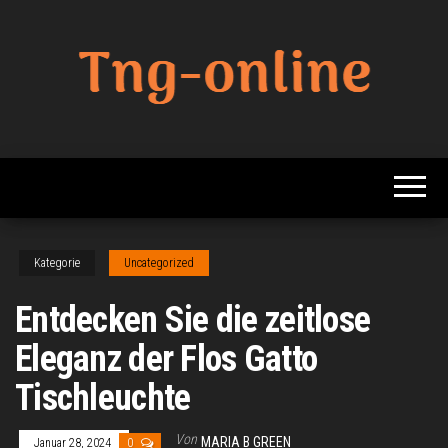
Zum
Inhalt
springen
Beste
Tng
Online
Online
Sharing
Site
Kategorie
Uncategorized
Entdecken Sie die zeitlose
Eleganz der Flos Gatto
Tischleuchte
Von
MARIA B GREEN
Januar 28, 2024
0