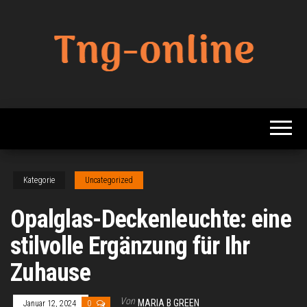
Zum
Inhalt
springen
Beste
Tng
Online
Online
Sharing
Site
Kategorie
Uncategorized
Opalglas-Deckenleuchte: eine
stilvolle Ergänzung für Ihr
Zuhause
Von
MARIA B GREEN
Januar 12, 2024
0