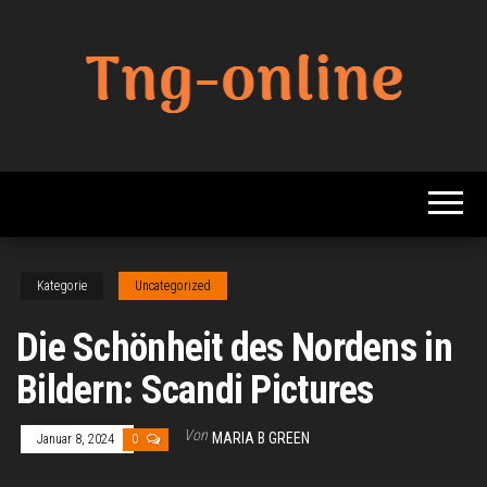
Zum
Inhalt
springen
Beste
Tng
Online
Online
Sharing
Site
Kategorie
Uncategorized
Die Schönheit des Nordens in
Bildern: Scandi Pictures
Von
MARIA B GREEN
Januar 8, 2024
0