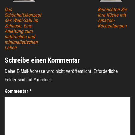
Das
Beleuchten Sie
Schönheitskonzept
Ihre Küche mit
des Wabi-Sabi im
Amazon-
Zuhause: Eine
Küchenlampen
Anleitung zum
natürlichen und
minimalistischen
Leben
Schreibe einen Kommentar
Deine E-Mail-Adresse wird nicht veröffentlicht.
Erforderliche
Felder sind mit
*
markiert
Kommentar
*