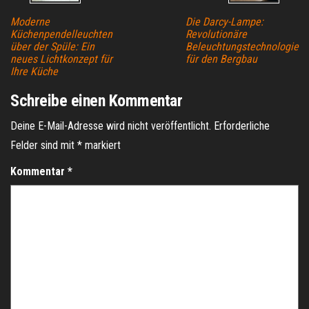
Moderne
Die Darcy-Lampe:
Küchenpendelleuchten
Revolutionäre
über der Spüle: Ein
Beleuchtungstechnologie
neues Lichtkonzept für
für den Bergbau
Ihre Küche
Schreibe einen Kommentar
Deine E-Mail-Adresse wird nicht veröffentlicht.
Erforderliche
Felder sind mit
*
markiert
Kommentar
*