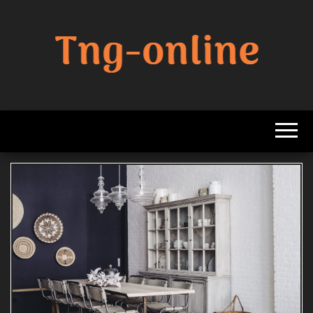
Zum
Inhalt
springen
Beste
Tng
Online
Online
Sharing
Site