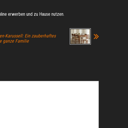
nline erwerben und zu Hause nutzen.
n-Karussell: Ein zauberhaftes
ie ganze Familie