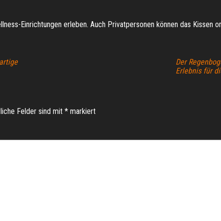
llness-Einrichtungen erleben. Auch Privatpersonen können das Kissen o
artige
Der Regenboge
Erlebnis für d
liche Felder sind mit
*
markiert