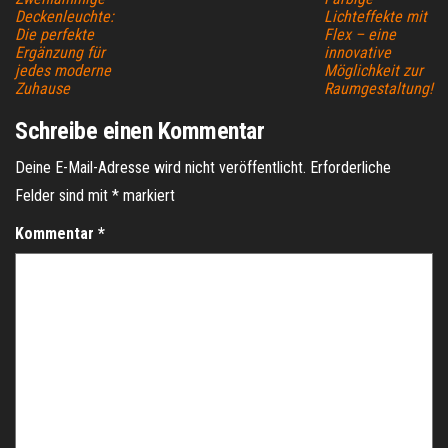
Deckenleuchte:
Lichteffekte mit
Die perfekte
Flex – eine
Ergänzung für
innovative
jedes moderne
Möglichkeit zur
Zuhause
Raumgestaltung!
Schreibe einen Kommentar
Deine E-Mail-Adresse wird nicht veröffentlicht.
Erforderliche
Felder sind mit
*
markiert
Kommentar
*