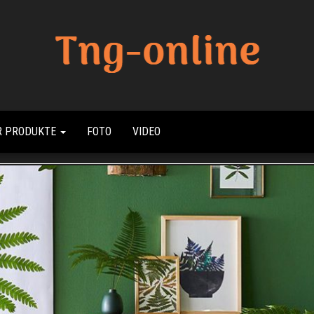
Beste
Tng
Online
Online
Sharing
R PRODUKTE
FOTO
VIDEO
Site